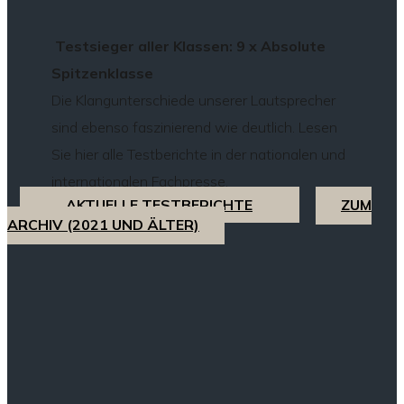
Testsieger aller Klassen: 9 x Absolute
Spitzenklasse
Die Klangunterschiede unserer Lautsprecher
sind ebenso faszinierend wie deutlich. Lesen
Sie hier alle Testberichte in der nationalen und
internationalen Fachpresse.
AKTUELLE TESTBERICHTE
ZUM
ARCHIV (2021 UND ÄLTER)