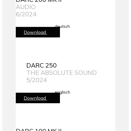
AUDIO
6/2024
deutsch
Download
DARC 250
THE ABSOLUTE SOUND
5/2024
englisch
Download