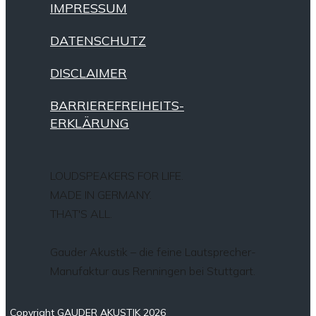
IMPRESSUM
DATENSCHUTZ
DISCLAIMER
BARRIEREFREIHEITS-
ERKLÄRUNG
LOUDSPEAKERS FOR LIFE.
MADE IN GERMANY.
THAT'S ALL.
Gauder Akustik – die feine Lautsprecher-
Manufaktur aus Renningen bei Stuttgart.
Copyright GAUDER AKUSTIK 2026