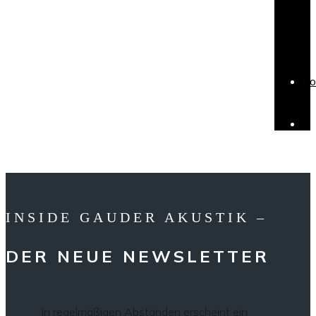
Ko
.
INSIDE GAUDER AKUSTIK –
DER NEUE NEWSLETTER
In regelmäßigen Abständen erscheint ein