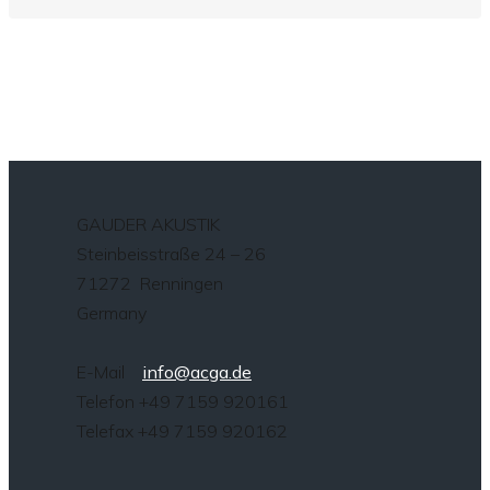
GAUDER AKUSTIK
Steinbeisstraße 24 – 26
71272 Renningen
Germany
E-Mail
info@acga.de
Telefon +49 7159 920161
Telefax +49 7159 920162