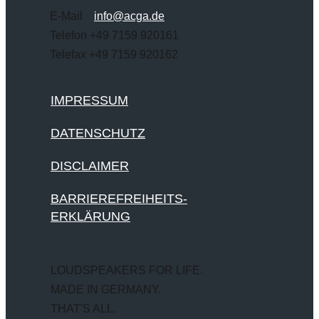
E-Mail
info@acga.de
Telefon +49 7159 920161
Telefax +49 7159 920162
IMPRESSUM
DATENSCHUTZ
DISCLAIMER
BARRIEREFREIHEITS-
ERKLÄRUNG
LOUDSPEAKERS FOR LIFE.
MADE IN GERMANY.
THAT'S ALL.