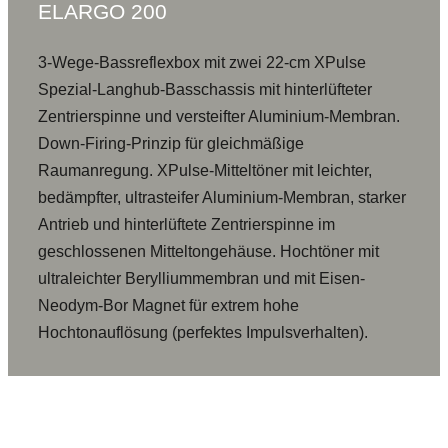
ELARGO 200
3-Wege-Bassreflexbox mit zwei 22-cm XPulse
Spezial-Langhub-Basschassis mit hinterlüfteter
Zentrierspinne und versteifter Aluminium-Membran.
Down-Firing-Prinzip für gleichmäßige
Raumanregung. XPulse-Mitteltöner mit leichter,
bedämpfter, ultrasteifer Aluminium-Membran, starker
Antrieb und hinterlüftete Zentrierspinne im
geschlossenen Mitteltongehäuse. Hochtöner mit
ultraleichter Berylliummembran und mit Eisen-
Neodym-Bor Magnet für extrem hohe
Hochtonauflösung (perfektes Impulsverhalten).