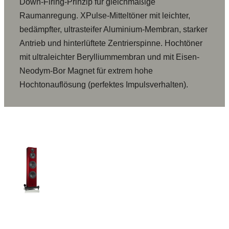
Down-Firing-Prinzip für gleichmäßige
Raumanregung. XPulse-Mitteltöner mit leichter,
bedämpfter, ultrasteifer Aluminium-Membran, starker
Antrieb und hinterlüftete Zentrierspinne. Hochtöner
mit ultraleichter Berylliummembran und mit Eisen-
Neodym-Bor Magnet für extrem hohe
Hochtonauflösung (perfektes Impulsverhalten).