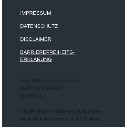
IMPRESSUM
DATENSCHUTZ
DISCLAIMER
BARRIEREFREIHEITS-
ERKLÄRUNG
LOUDSPEAKERS FOR LIFE.
MADE IN GERMANY.
THAT'S ALL.
Gauder Akustik – die feine Lautsprecher-
Manufaktur aus Renningen bei Stuttgart.