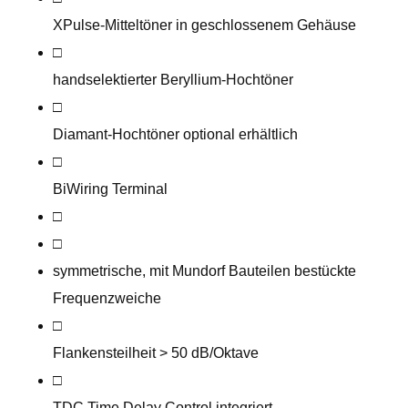
XPulse-Mitteltöner in geschlossenem Gehäuse
□
handselektierte​r Beryllium-Hochtöner
□
Diamant-Hochtöner optional erhältlich
□
BiWiring Terminal
□
□
symmetrische, mit Mundorf Bauteilen bestückte
Frequenzweiche
□
Flankensteilheit > 50 dB/Oktave
□
TDC Time Delay Control integriert