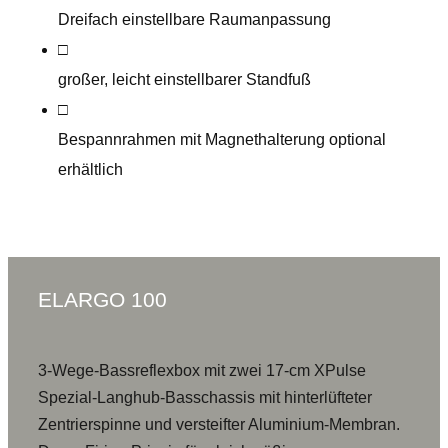
Dreifach einstellbare Raumanpassung
□
großer, leicht einstellbarer Standfuß
□
Bespannrahmen mit Magnethalterung optional
erhältlich
ELARGO 100
3-Wege-Bassreflexbox mit zwei 17-cm XPulse
Spezial-Langhub-Basschassis mit hinterlüfteter
Zentrierspinne und versteifter Aluminium-Membran.