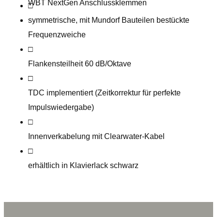
WBT NextGen Anschlussklemmen
□
symmetrische, mit Mundorf Bauteilen bestückte
Frequenzweiche
□
Flankensteilheit 60 dB/Oktave
□
TDC implementiert (Zeitkorrektur für perfekte
Impulswiedergabe)
□
Innenverkabelung mit Clearwater-Kabel
□
erhältlich in Klavierlack schwarz