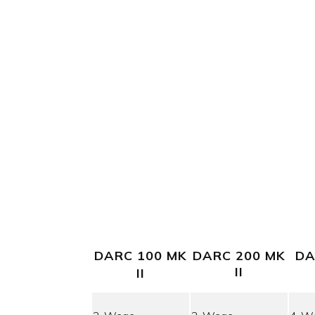
DARC 100 MK
DARC 200 MK
DA
II
II