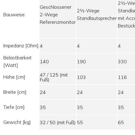
2½-We
Geschlossener
2½-Wege
Standla
Bauweise
2-Wege
Standlautsprecher
mit Acc
Referenzmonitor
Bestüc
Impedanz [Ohm]
4
4
4
Belastbarkeit
140
190
330
[Watt]
47 / 125 (mit
Höhe [cm]
103
116
Fuß)
Breite [cm]
24
24
24
Tiefe [cm]
35
35
35
Gewicht [kg]
32 / 50 (mit Fuß)
55
65