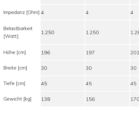
Impedanz [Ohm]
4
4
4
Belastbarkeit
1.250
1.250
1.2
[Watt]
Höhe [cm]
196
197
20
Breite [cm]
30
30
30
Tiefe [cm]
45
45
45
Gewicht [kg]
138
156
17