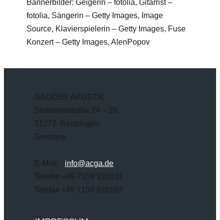
Bannerbilder: Geigerin – fotolia, Gitarrist –
fotolia, Sängerin – Getty Images, Image
Source, Klavierspielerin – Getty Images, Fuse
Konzert – Getty Images, AlenPopov
GAUDER AKUSTIK
Steinbeisstraße 24 – 26
71272 Renningen
Germany
E-Mail
info@acga.de
Telefon +49 7159 920161
Telefax +49 7159 920162