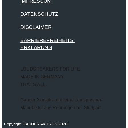
IMPRESSUM
DATENSCHUTZ
DISCLAIMER
BARRIEREFREIHEITS-
ERKLÄRUNG
LOUDSPEAKERS FOR LIFE.
MADE IN GERMANY.
THAT'S ALL.
Gauder Akustik – die feine Lautsprecher-
Manufaktur aus Renningen bei Stuttgart.
Copyright GAUDER AKUSTIK 2026